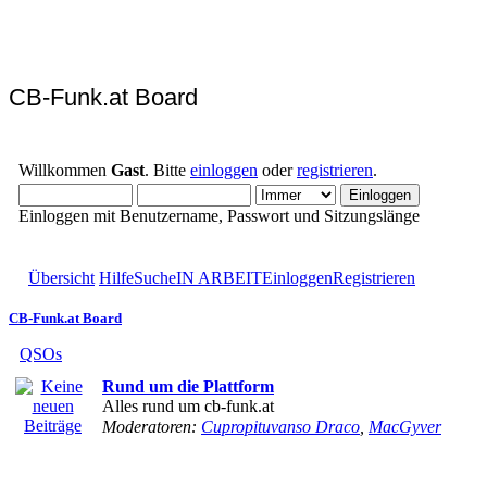
CB-Funk.at Board
Willkommen
Gast
. Bitte
einloggen
oder
registrieren
.
Einloggen mit Benutzername, Passwort und Sitzungslänge
Übersicht
Hilfe
Suche
IN ARBEIT
Einloggen
Registrieren
CB-Funk.at Board
QSOs
Rund um die Plattform
Alles rund um cb-funk.at
Moderatoren:
Cupropituvanso Draco
,
MacGyver