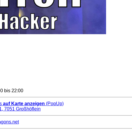
0 bis 22:00
cs
auf Karte anzeigen
(PopUp)
1, 7051 Großhöflein
ragons.net