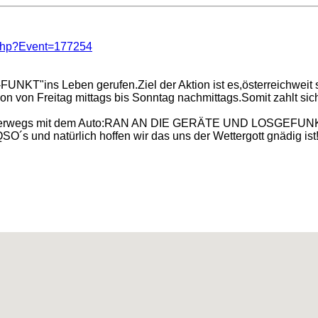
x.php?Event=177254
KT"ins Leben gerufen.Ziel der Aktion ist es,österreichweit s
von Freitag mittags bis Sonntag nachmittags.Somit zahlt sich´
terwegs mit dem Auto:RAN AN DIE GERÄTE UND LOSGEFUNKT!!!
 QSO´s und natürlich hoffen wir das uns der Wettergott gnädig 