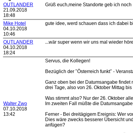
OUTLANDER
Grüß euch,meine Standorte geb ich noch ni
21.09.2018
18:48
Mike Hotel
gute idee, werd schauen dass ich dabei bin
04.10.2018
10:46
OUTLANDER
...wär super wenn wir uns mal wieder hör
04.10.2018
18:24
Servus, die Kollegen!
Bezüglich der "Österreich funkt" - Veranst
Ganz oben bei der Datumsangabe findet ma
drei Tage, also von 26. Oktober Mittag bi
Was stimmt also? Nur der 26. Oktober all
Walter Zwo
Im zweiten Fall müßte die Datumsangabe 
07.10.2018
13:42
Ferner - Bei dreitägigem Ereignis: Wer v
Dies wäre zwecks besserer Übersicht und 
anfügen?