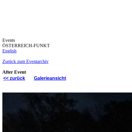
Events
ÖSTERREICH-FUNKT
English
Zurück zum Eventarchiv
After Event
<< zurück
Galerieansicht