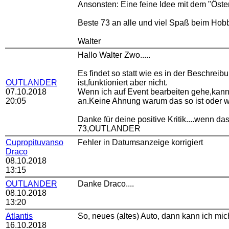
Ansonsten: Eine feine Idee mit dem "Öste
Beste 73 an alle und viel Spaß beim Hob
Walter
Hallo Walter Zwo.....
Es findet so statt wie es in der Beschre
OUTLANDER
ist,funktioniert aber nicht.
07.10.2018
Wenn ich auf Event bearbeiten gehe,kann 
20:05
an.Keine Ahnung warum das so ist oder wa
Danke für deine positive Kritik....wenn
73,OUTLANDER
Cupropituvanso
Fehler in Datumsanzeige korrigiert
Draco
08.10.2018
13:15
OUTLANDER
Danke Draco....
08.10.2018
13:20
Atlantis
So, neues (altes) Auto, dann kann ich mich
16.10.2018